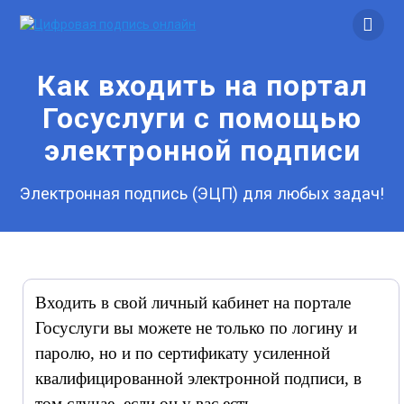
Skip
to
content
Как входить на портал
Госуслуги с помощью
электронной подписи
Электронная подпись (ЭЦП) для любых задач!
Входить в свой личный кабинет на портале
Госуслуги вы можете не только по логину и
паролю, но и по сертификату усиленной
квалифицированной электронной подписи, в
том случае, если он у вас есть.