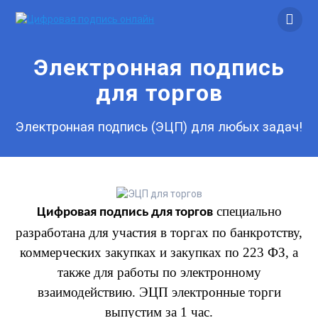
Skip
to
content
Электронная подпись
для торгов
Электронная подпись (ЭЦП) для любых задач!
специально
Цифровая п
одпись для торгов
разработана для участия в торгах по банкротству,
коммерческих закупках и закупках по 223 ФЗ, а
также для работы по электронному
взаимодействию. ЭЦП электронные торги
выпустим за 1 час.