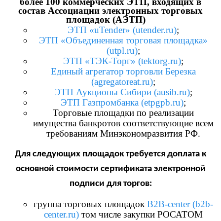
более 100 коммерческих ЭТП, входящих в
состав Ассоциации электронных торговых
площадок (АЭТП)
ЭТП «uTender» (utender.ru)
;
ЭТП «Объединенная торговая площадка»
(utpl.ru)
;
ЭТП «ТЭК-Торг» (tektorg.ru)
;
Единый агрегатор торговли Березка
(agregatoreat.ru)
;
ЭТП Аукционы Сибири (ausib.ru)
;
ЭТП Газпромбанка (etpgpb.ru)
;
Торговые площадки по реализации
имущества банкротов соответствующие всем
требованиям Минэкономразвития РФ.
Для следующих площадок требуется доплата к
основной стоимости сертификата электронной
подписи для торгов:
группа торговых площадок
B2B-center (b2b-
center.ru)
том числе закупки РОСАТОМ