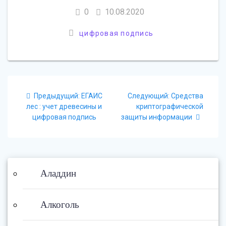
0
10.08.2020
цифровая подпись
Навигация
Предыдущий:
Предыдущая
ЕГАИС
Следующий:
Следующая
Средства
по
лес : учет древесины и
запись:
криптографической
запись:
цифровая подпись
защиты информации
записям
Аладдин
Алкоголь