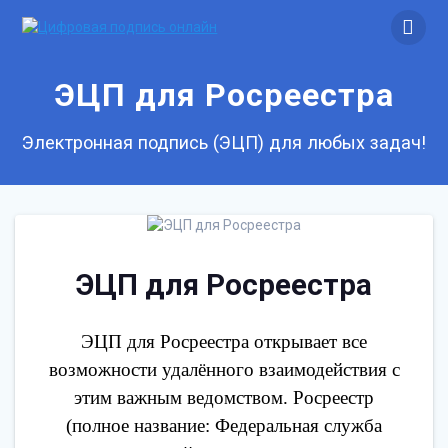
Skip
to
content
ЭЦП для Росреестра
Электронная подпись (ЭЦП) для любых задач!
ЭЦП для Росреестра
ЭЦП для Росреестра открывает все
возможности удалённого взаимодействия с
этим важным ведомством. Росреестр
(полное название: Федеральная служба