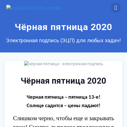
Skip
to
content
Чёрная пятница 2020
Электронная подпись (ЭЦП) для любых задач!
Чёрная пятница 2020
Черная пятница – пятница 13-е!
Солнце садится – цены падают!
Слишком черно, чтобы еще и закрывать
глаза! Смотри, выгодное предложение в