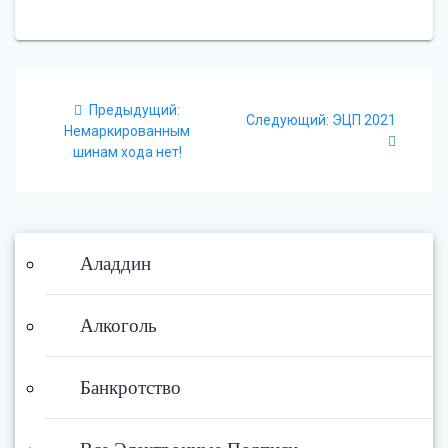
Навигация
Предыдущий:
Предыдущая
Следующий:
Следующая
ЭЦП 2021
по
Немаркированным
запись:
запись:
шинам хода нет!
записям
Аладдин
Алкоголь
Банкротство