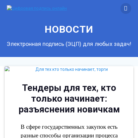
Skip
to
content
НОВОСТИ
Электронная подпись (ЭЦП) для любых задач!
Тендеры для тех, кто
только начинает:
разъяснения новичкам
В сфере государственных закупок есть
разные способы организации процесса