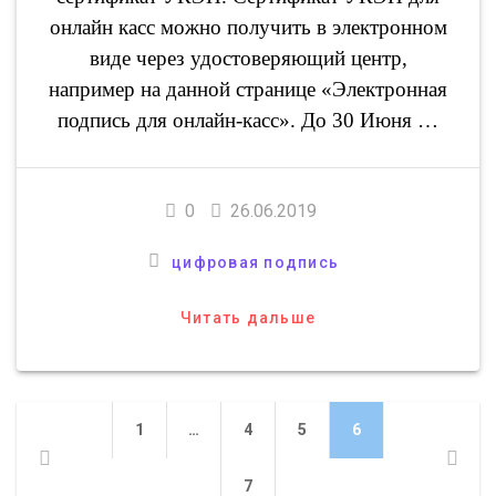
онлайн касс можно получить в электронном
виде через удостоверяющий центр,
например на данной странице «Электронная
подпись для онлайн-касс». До 30 Июня …
0
26.06.2019
цифровая подпись
Читать дальше
Навигация
Страница
1
…
Страница
4
Страница
5
Страница
6
по
Страница
7